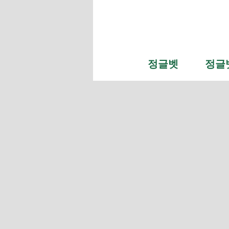
정글벳
정글