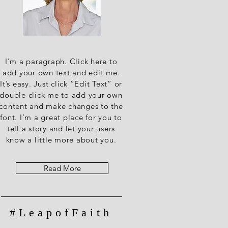
I'm a paragraph. Click here to
add your own text and edit me.
It’s easy. Just click “Edit Text” or
double click me to add your own
content and make changes to the
font. I’m a great place for you to
tell a story and let your users
know a little more about you.
Read More
#LeapofFaith