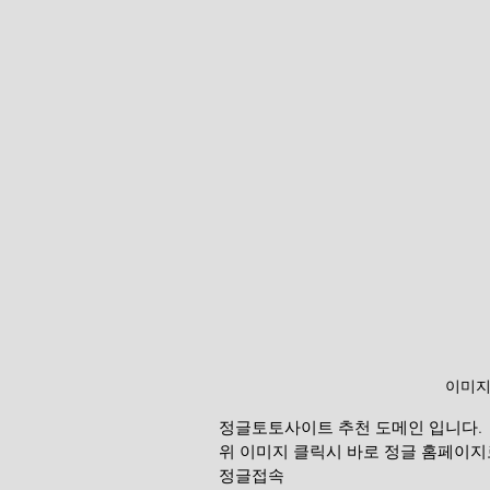
이미지
정글토토사이트 추천 도메인 입니다.
위 이미지 클릭시 바로 정글 홈페이지
정글접속