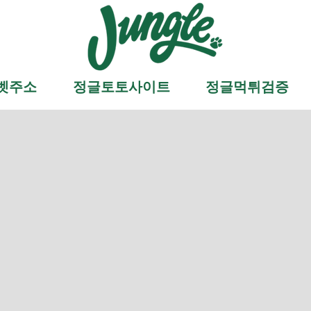
벳주소
정글토토사이트
정글먹튀검증