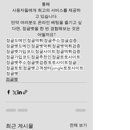
통해 
사용자들에게 최고의 서비스를 제공하
고 있습니다.
만약 여러분도 온라인 베팅을 즐기고 싶
다면, 정글벳을 한 번 경험해보는 것은 
어떨까요?
정글도메인
정글먹튀
정글주소
정글검증
정글벳도메인
정글벳먹튀
정글벳먹튀검증
정글벳가입코드
정글사이트
정글먹튀검증
정글가입코드
정글추천인
정글토토사이트
정글벳주소
정글벳검증
토토사이트정글
정글토토
정글벳고객센터
jungle토토사이트
정글벳
정글벳
전체 보기
최근 게시물