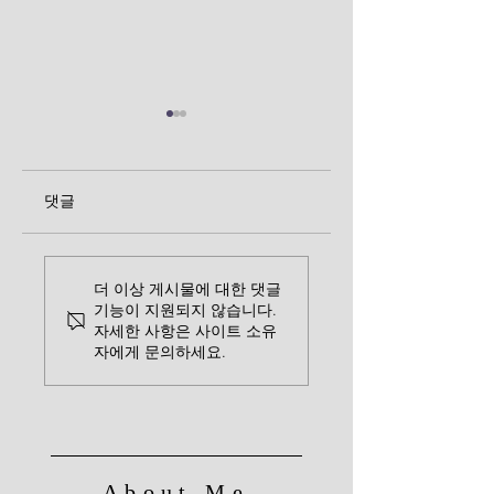
댓글
정글벳 파워볼 사이트
정글벳가입코드를 
더 이상 게시물에 대한 댓글
추천 | 정글벳이 1순위
용한 안전한 배팅 
기능이 지원되지 않습니다.
인 이유
법은?
자세한 사항은 사이트 소유
자에게 문의하세요.
About Me