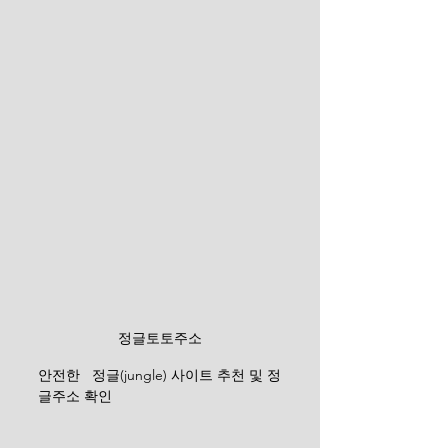
정글토토주소
안전한   정글(jungle) 사이트 추천 및 정
글주소 확인