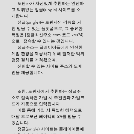
     토판사가 자신있게 추천하는 안전하
고 먹튀없는 정글(jungle) 사이트를 소
개합니다.
     정글(jungle)은 토판사의 검증을 거
친 믿을 수 있는 플랫폼으로, 그 중요한 
특징은 [정글최신주소.com 코드 kps74]
으로   접속할 수 있다는 것입니다.
     정글주소는 플레이어들에게 안전한 
게임 환경을 제공하기 위해 철저한 먹튀
검증 절차를 거쳐왔으며,
     신뢰할 수 있는 사이트 주소와 도메
인을 제공합니다.
     또한, 토판사에서 추천하는 정글주
소로 접속하면 가입 시 추천인과 가입코
드가 자동으로 입력됩니다.
     이를 통해 가입 시 특별한 혜택으로 
매달 프로모션 페이백의 5%를 받을 수 
있습니다.
     정글(jungle) 사이트는 플레이어들에