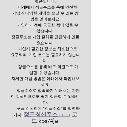
랫폼입니다.
     아래에서 정글주소를 통해 안전한 
가입과 다양한 게임을 즐길 수 있는 방
법을 알아보세요!
     가입하기 전에 궁금한 점이 있을 수 
있습니다. 
정글주소는 가입 절차를 간편하게 만들
었습니다.
     가입시 필요한 정보는 최소한으로 
요구되며, 가입 코드는 필요하지 않습니
다.
     정글주소를 통해 바로 회원으로 가
입할 수 있습니다. 
자세한 가입 방법은 아래에서 확인해보
세요.
     정글주소로 접속하기 위해서는 간단
한 검색만으로도 쉽게 접근할 수 있습니
다.
     구글 검색창에 "정글주소"를 입력하
[
정글최신주소.com
 코
거나 
드 kps74]
을 