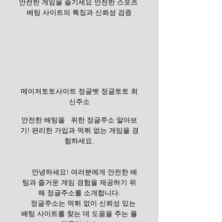
안전한 게임을 즐기세요 안전한 스포츠 
베팅 사이트의 특징과 신뢰성 검증
메이저토토사이트 정글벳 정글토토 최
신주소
안전한 배팅을   위한 정글주소 알아보
기! 편리한 가입과 먹튀 없는 게임을 경
험하세요.
     안녕하세요! 여러분에게 안전한 배
팅과 즐거운 게임 경험을 제공하기 위
해 정글주소를 소개합니다.
     정글주소는 먹튀 없이 신뢰성 있는 
배팅 사이트를 찾는 데 도움을 주는 플