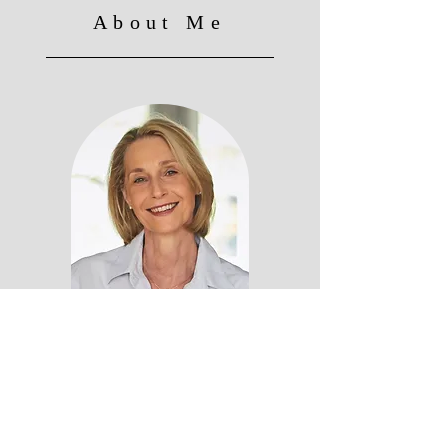
About Me
I'm a paragraph. Click here to
add your own text and edit me.
It’s easy. Just click “Edit Text” or
double click me to add your own
content and make changes to the