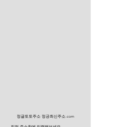
정글토토주소 정긍최신주소.com
직접 주소창에 입력해보세요.