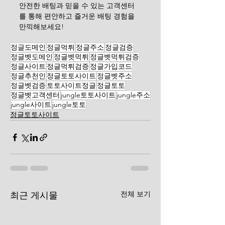
안전한 배팅과 믿을 수 있는 고객센터
를 통해 편안하고 즐거운 배팅 경험을 
만끽해보세요!
정글도메인
정글먹튀
정글주소
정글검증
정글벳도메인
정글벳먹튀
정글벳먹튀검증
정글사이트
정글먹튀검증
정글가입코드
정글추천인
정글토토사이트
정글벳주소
정글벳검증
토토사이트정글
정글토토
정글벳고객센터
jungle토토사이트
jungle주소
jungle사이트
jungle토토
정글토토사이트
전체 보기
최근 게시물