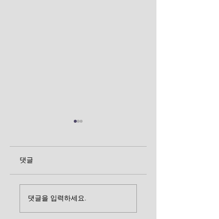
댓글
정글벳 파워볼 사이트
정글벳가입코드를 
댓글을 입력하세요.
추천 | 정글벳이 1순위
용한 안전한 배팅 
인 이유
법은?