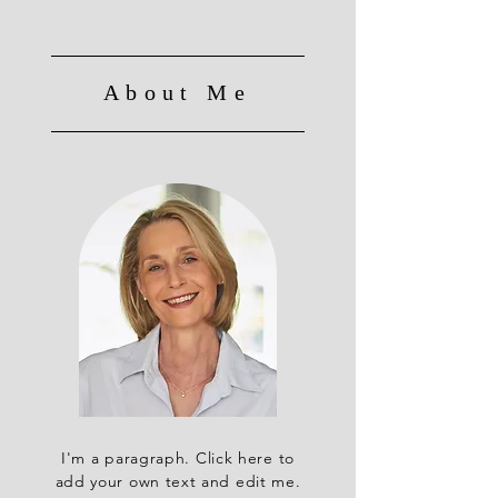
About Me
I'm a paragraph. Click here to
add your own text and edit me.