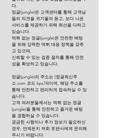
다.
정글(jungle)은 고객센터를 통해 고객님
들의 의견을 귀기울여 듣고, 보다 나은 
서비스를 제공하기 위해 최선을 다하고 
있습니다.
먹튀 없는 정글(jungle)은 안전한 배팅
을 위해 강력한 먹튀 대응 정책을 갖추
고 있으며,
신뢰할 수 있는 검증 절차를 통해 안전
성을 확보하고 있습니다.
정글(jungle)의 주소는 [정글최신주
소.com 코드 kps74]이며, 해당 주소를 
통해 안전하고 편리하게 접속하실 수 있
습니다.
고객 여러분들께서는 먹튀 없는 정글
(jungle)을 통해 안전하고 즐거운 배팅
을 경험하실 수 있습니다.
궁금한 사항이나 추가 정보가 필요하신 
경우, 언제든지 저희 토판사에게 문의해
주시기 바랍니다.