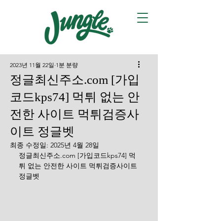
2023년 11월 22일
1분 분량
정글최신주소.com [가입
코드kps74] 먹튀 없는 안
전한 사이트 먹튀검증사
이트 정글벳
최종 수정일:
2025년 4월 28일
정글최신주소.com [가입코드kps74] 먹
튀 없는 안전한 사이트 먹튀검증사이트 
정글벳