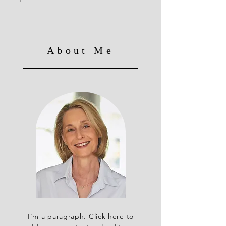
사이트 정글벳
당신이 원하는 최
온라인 베팅 사이트
정글벳
About Me
I'm a paragraph. Click here to