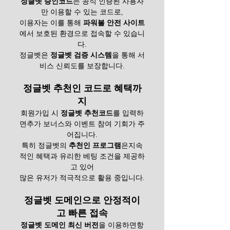
정글벳 승인코드
는 공식 인증된 사용자
만 이용할 수 있는 코드로,
이용자는 이를 통해 
파워볼 안전 사이트
에서 보호된 환경으로 접속할 수 있습니
다.
정글벳은 
정글벳 검증 시스템
을 통해 서
비스 신뢰도를 보장합니다.
정글벳 추천인 코드로 혜택까
지
회원가입 시 
정글벳 추천코드
를 입력하
면추가 보너스와 이벤트 참여 기회가 주
어집니다.
특히 정글벳의 
추천인 프로그램
은지속
적인 혜택과 유리한 베팅 조건을 제공하
고 있어
많은 유저가 적극적으로 활용 중입니다.
정글벳 도메인으로 안정적이
고 빠른 접속
정글벳 도메인 최신 버전
을 이용하면항