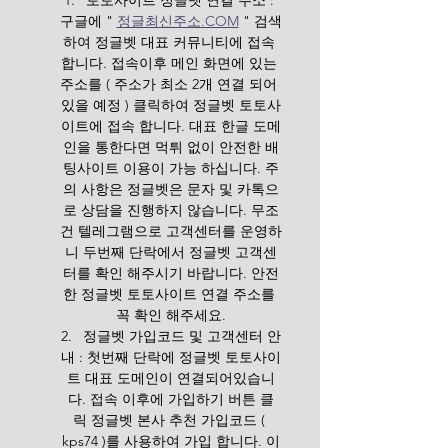
토토사이트 정글벳 연결 주소 : 
구글에 " 
정글최신주소.COM
 " 검색
하여 정글벳 대표 커뮤니티에 접속 
합니다. 접속이후 메인 화면에 있는 
주소를 ( 주소가 최소 2개 연결 되어 
있을 예정 ) 클릭하여 정글벳 토토사
이트에 접속 합니다. 대표 한글 도메
인을 통한다면 먹튀 없이 안전한 배
팅사이트 이용이 가능 하십니다. 주
의 사항은 정글벳은 문자 및 카톡으
로 상담을 진행하지 않습니다. 무조
건 텔레그램으로 고객센터를 운영하
니 두번째 단락에서 정글벳 고객센
터를 확인 해주시기 바랍니다. 안전
한 정글벳 토토사이트 연결 주소를 
꼭 확인 해주세요.
정글벳 가입코드 및 고객센터 안
내 : 첫번째 단락에 정글벳 토토사이
트 대표 도메인이 연결되어있습니
다. 접속 이후에 가입하기 버튼 클
릭 정글벳 본사 추천 가입코드 ( 
kps74 )를 사용하여 가입 합니다. 이