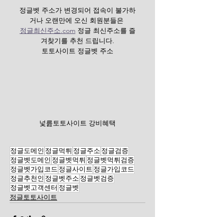
정글벳 주소가 변경되어 접속이 불가하
거나 오랜만에 오신 회원분들은 
정글최신주소.com
 정글 최신주소를 즐
겨찾기를 추천 드립니다.
토토사이트 정글벳 주소
넟릂토토사이트 강비혜택
정글도메인
정글먹튀
정글주소
정글검증
정글벳도메인
정글벳먹튀
정글벳먹튀검증
정글벳가입코드
정글사이트
정글가입코드
정글추천인
정글벳주소
정글벳검증
정글벳고객센터
정글벳
정글토토사이트