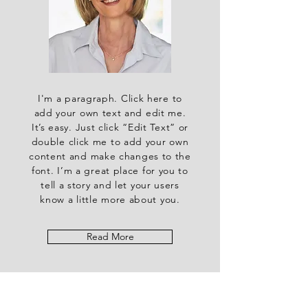
I'm a paragraph. Click here to
add your own text and edit me.
It’s easy. Just click “Edit Text” or
double click me to add your own
content and make changes to the
font. I’m a great place for you to
tell a story and let your users
know a little more about you.
Read More
#LeapofFaith